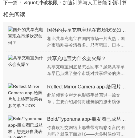
下一篇：
&quot;冲破极限：加速计算与人工智能引领计算革命新篇章&quot;
相关阅读
国外的共享充电宝现在市场状况如何？
相比共享充电宝在国内市场一片火热，国
外市场则要冷清得多。只有韩国、日本和
新加坡级印度尼西亚少数几个国家、地区
先后开始探索共享充电宝模式。国内共享
共享充电宝为什么会火爆？
充电宝的成功，也引发了海外对这一模式
共享充电宝到底是怎么回事？虽然共享单
的关注和借鉴。那么在国外的共享充电又
车早已点燃了整个市场对共享经济的热
是怎样一幅场景？
情，让人们重新审视共享经济的模式与逻
辑。那么，共享充电宝这么受欢迎的原因
Reflect Mirror Camera app-给照片加上镜面效果有多简单？#iOS
是什么？共享充电宝之所以火，是因为资
此前领客专栏之色影摄手曾写过一篇文
本的力量吗？共享充电宝本身有什么吸引
章，主要介绍如何将建筑物拍摄出镜像的
力吗？
效果。我们知道，镜像照片对场地的要求
十分严格，水面、地面、玻璃面或许很常
Bold/Typorama app-朋友圈已成丛林，想更好自我表达？#iOS
见，然而反射效果往往很不理想。因此，
对于大多数人来，想要用...
你喜欢社交网络上那些带有精彩引言的图
片吗？就像下面这张——大多时候你可能